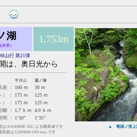
ノ湖
1,753m
栃木県）
OB山行 第21弾
開は、奥日光から
半月山
湯ノ湖
差 ：
160
ｍ
30
ｍ
） ：
175
ｍ
125
ｍ
） ：
175
ｍ
125
ｍ
離 ：
1.7
ｋｍ
4.9
ｋｍ
時間 ：
1’50”
1’35”
 KASHMIR 3Dによる概算値です
▲
竜頭ノ滝上
は GARMIN GPS data です