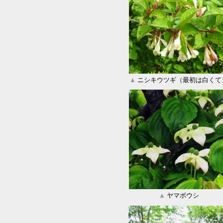
▲
ニシキウツギ（最初は白くて
▲
ヤマボウシ