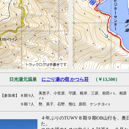
日光湯元温泉
にごり湯の宿 かつら荘
（￥13,500）
美恵子、小笠原、守護、根岸、三原、前田♂♀、相原
【参加者】
８期 9人
♂♀
９期 7人
勢、英子、石野、熊Q、原田、ケンチヨ♂♀
４年ぶりのTUWV８期９期OB山行を、奥
た。