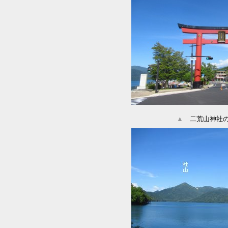
▲
二荒山神社の