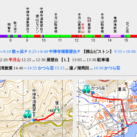
0
=
8:10
歌ヶ浜Ｐ
8:25
=
8:40
中禅寺湖展望台Ｐ
【
狸山ピストン】
9:55
=
10:00
2:20
半月山
12:25
...
12:30
展望台 【Ｌ】
13:05
...
13:30
駐車場
頭滝散策
14:40
=
14:55
かつら荘
15:15
... 湯ノ湖周回 ...
16:50
かつら荘