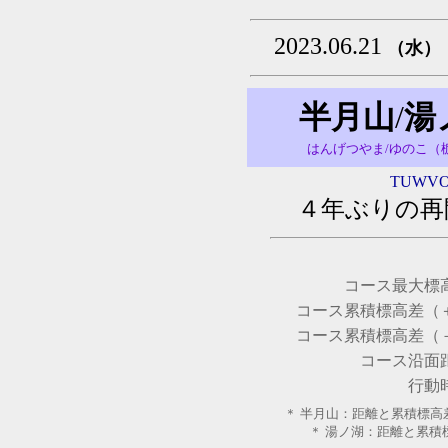
2023.06.21
（水）
半月山
/
湯
はんげつやま/ゆのこ（
TUWV
４年ぶりの再
コース最大標高
コース累積標高差（＋
コース累積標高差（－
コース沿面距
行動
＊ 半月山：距離と累積標高差は
＊ 湯ノ湖：距離と累積標高差