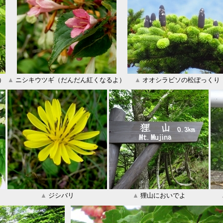
）
▲
ニシキウツギ（だんだん紅くなるよ）
▲
オオシラビソの松ぼっくり
▲
ジシバリ
▲
狸山においでよ