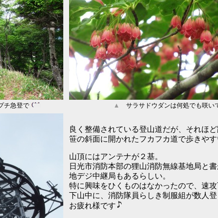
プチ急登で
▲
サラサドウダンは何処でも咲い
良く整備されている登山道だが、それほど
笹の斜面に開かれたフカフカ道で歩きやす
山頂にはアンテナが２基。
日光市消防本部の狸山消防無線基地局と書
地デジ中継局もあるらしい。
特に興味をひくものはなかったので、速攻
下山中に、消防隊員らしき制服組が数人登
お疲れ様です