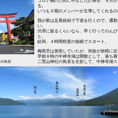
コロナ禍のために中止した計画を、９月か
る。
いつも９期のメンバーが主導してくれるの
我が家は足尾経由で下道を行くので、通勤
い。
渋滞に嵌るくらいなら、早く行ってのんび
と。
結局、４時間程度の仮眠でスタート。
梅雨空は覚悟していたが、何故か快晴に近
早朝８時の中禅寺湖は閑散として、落ち着
二荒山神社の鳥居を左折して、中禅寺湖ス
大鳥居