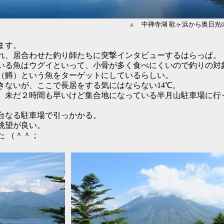
▲
中禅寺湖 歌ヶ浜から奥日光
ます。
、居合わせた釣り師たちに突撃インタビューするはらっぱ。
る魚はウグイといって、小骨が多く食べにくいので釣りの対
鱒）という魚をターゲットにしているらしい。
ないが、ここで長居をする気にはならない14℃。
未だ２時間も早いけど集合地になっている半月山駐車場に行
台なる駐車場で引っかかる。
眺望が良い。
 （＾＾；