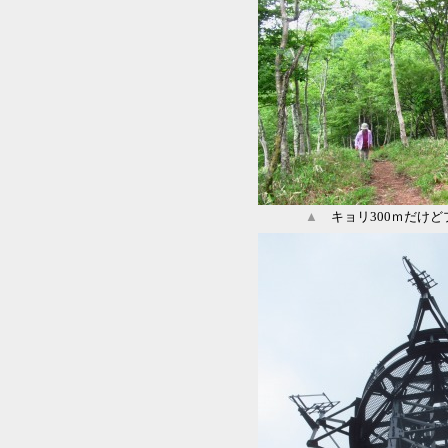
▲
キョリ300ｍだけど