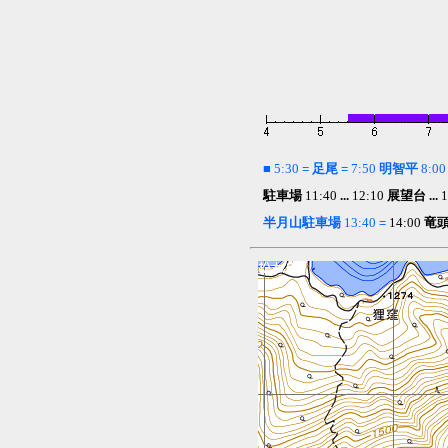
■
5:30
= 足尾 =
7:50
明智平
8:0
駐車場
11:40
...
12:10
展望台 ...
1
半月山駐車場
13:40
=
14:00
竜