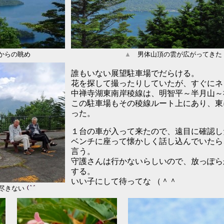
からの眺め
▲
男体山頂の雲が広がってきた
誰もいない展望駐車場でだらける。
花を探して撮ったりしていたが、すぐにネ
中禅寺湖東南岸稜線は、明智平～半月山～
この駐車場もその稜線ルート上にあり、東
った。
１台の車が入って来たので、遠目に確認し
ベンチに座って懐かしく話し込んでいたら
言う。
守護さんは行かないらしいので、放っぽら
する。
いい子にして待ってな （＾＾
尽きない